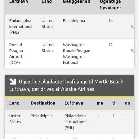
Lufthavn
Land
Beliggenhed
Ugentlige
F
flyvninger
Philadelphia
United
Philadelphia
14
S
International
States
flyr
(PHL)
Ronald
United
Washington
12
S
Reagan
States
Ronald Reagan
flyr
Airport
Washington
(DCA)
National
Ugentlige planlagte flyafgange til Myrtle Beach
Lufthavn, der drives af Alaska Airlines
Land
Destination
Lufthavn
ma
ti
on
United
Philadelphia
Philadelphia
1
1
1
States
International
(PHL)