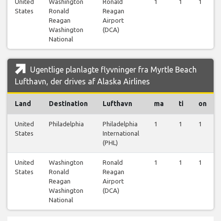
United
Washington
Ronald
1
1
1
States
Ronald
Reagan
Reagan
Airport
Washington
(DCA)
National
Ugentlige planlagte flyvninger fra Myrtle Beach
Lufthavn, der drives af Alaska Airlines
Land
Destination
Lufthavn
ma
ti
on
United
Philadelphia
Philadelphia
1
1
1
States
International
(PHL)
United
Washington
Ronald
1
1
1
States
Ronald
Reagan
Reagan
Airport
Washington
(DCA)
National